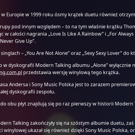
 Europie w 1999 roku ósmy krążek duetu również otrzymał
 grupy pod innym względem – to na tym właśnie krążku Tho
w całości nagrania „Love Is Like A Rainbow” i „For Always
 Never Give Up”.
glach – „You Are Not Alone” oraz „Sexy Sexy Lover” do kt
w dyskografii Modern Talking albumu „Alone” wyłącznie na
ng.com.pl
przedstawia wersję winylową tego krążka.
masa Andersa i Sony Music Polska jest to zarazem premiero
ałej dyskografii zespołu.
obu płyt znajdują się po raz pierwszy w historii Modern 
dern Talking zakończyły się na szóstym albumie duetu, za
i winylowej ukazał się również dzięki Sony Music Polska, 