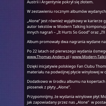
Austrii i Argentynie pokrył się złotem.
W zestawieniu rocznym albumów wydanych w
„Alone” jest również wyjątkowy w karierze
autor tekstów w Modern Talking komponując 
innych nagrań – „It Hurts So Good” oraz „I’ll
Album promowały dwa nagrania wydane na sin
Po 22 latach od pierwszego wydania ósmego 
www.Thomas-Anders.pl
i
www.Modern-Talki
Dzięki inicjatywie polskiego Fan Clubu Tho
materiału na podwójnej płycie winylowej w c
Dodatkowo w środku albumu na kopertach do 
piosenek z płyty „Alone”.
Przypomnijmy, że wydania winylowe płyt Mo
jak zapowiadany przez nas „Alone” w postac