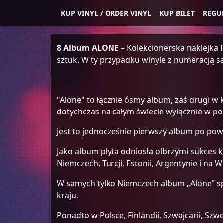
KUP VINYL / ORDER VINYL
KUP BILET
REGU
8 Album ALONE
– Kolekcionerska naklejka F
sztuk. W ty przypadku winyle z numeracją są
"Alone" to łącznie ósmy album, zaś drugi w 
dotychczas na całym świecie wyłącznie w po
Jest to jednocześnie pierwszy album po pow
Jako album płyta odniosła olbrzymi sukces 
Niemczech, Turcji, Estonii, Argentynie i na 
W samych tylko Niemczech album „Alone” sp
kraju.
Ponadto w Polsce, Finlandii, Szwajcarii, Szw