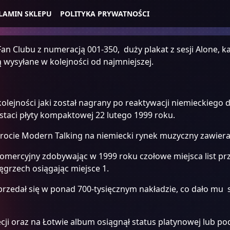
LAMIN SKLEPU
POLITYKA PRYWATNOŚCI
an Clubu z numeracją 001-350, duży plakat z sesji Alone, k
 wysyłane w kolejności od najmniejszej.
kolejności jaki został nagrany po reaktywacji niemieckiego
staci płyty kompaktowej 22 lutego 1999 roku.
rocie Modern Talking na niemiecki rynek muzyczny zawiera
komercyjny zdobywając w 1999 roku czołowe miejsca list p
Węgrzech osiągając miejsce 1.
rzedał się w ponad 700-tysięcznym nakładzie, co dało mu s
ecji oraz na Łotwie album osiągnął status platynowej lub po